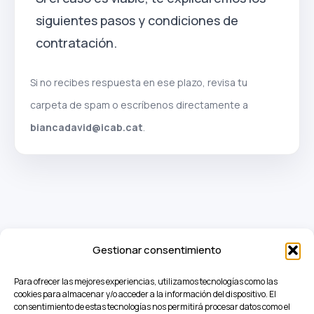
siguientes pasos y condiciones de
contratación.
Si no recibes respuesta en ese plazo, revisa tu
carpeta de spam o escríbenos directamente a
biancadavid@icab.cat
.
Gestionar consentimiento
Para ofrecer las mejores experiencias, utilizamos tecnologías como las
cookies para almacenar y/o acceder a la información del dispositivo. El
Carrer de Pau Claris, 162 -
consentimiento de estas tecnologías nos permitirá procesar datos como el
164, planta 7 08037,