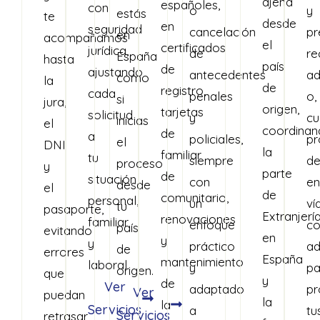
ajena
españoles,
con
o
y
estás
te
desde
en
seguridad
cancelación
p
en
acompañamos
el
certificados
jurídica,
de
re
España
hasta
país
de
ajustando
antecedentes
ad
como
la
de
registro,
cada
penales
o,
si
jura,
origen,
tarjetas
solicitud
y
c
inicias
el
coordinan
de
a
policiales,
pr
el
DNI
la
familiar
tu
siempre
de
proceso
y
parte
de
situación
con
en
desde
el
de
comunitario,
personal,
un
ví
tu
pasaporte,
Extranjerí
renovaciones
familiar
enfoque
co
país
evitando
en
y
y
práctico
ad
de
errores
España
mantenimiento
laboral.
y
pa
origen.
que
y
de
Ver
adaptado
pr
Ver
puedan
la
la
Servicios
a
tu
Servicios
retrasar