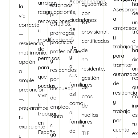
Acompañamos
arraigos,
ayudamos
ha
estancias
la
Asesoram
a
reagrupaciones,
con
d
por
vía
a
ciudadanos
renovaciones
NIE
un
estudios,
correcta
empresas
de
y
provisional,
tr
prórrogas,
—
y
la
modificaciones
certificados
o
prácticas
residencia,
trabajado
UE
de
de
ha
profesionales
matrimonio,
para
y
permisos
no
di
y
opción
tramitar
a
para
residente,
un
residencias
o
autorizaci
sus
que
gestión
re
por
simple
de
familiares,
puedas
de
q
búsqueda
presunción
residencia
así
vivir
citas
co
de
—,
y
como
y
de
in
empleo,
preparamos
trabajo
a
trabajar
huellas
es
tanto
tu
por
familiares
en
y
tu
si
expediente
cuenta
de
España
TIE
ex
ya
y