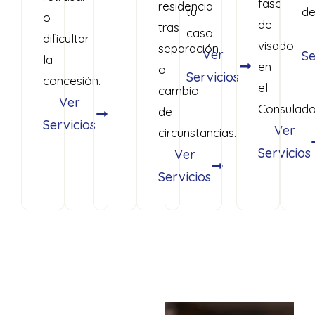
fase
residencia
tu
de
o
de
tras
caso.
dificultar
visado
separación
Ver
Se
la
en
o
Servicios
concesión.
el
cambio
Ver
Consulado
de
Servicios
Ver
circunstancias.
Servicios
Ver
Servicios