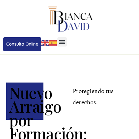
Consulta Online
Nuevo
Protegiendo tus
Arraigo
derechos.
por
Formación: